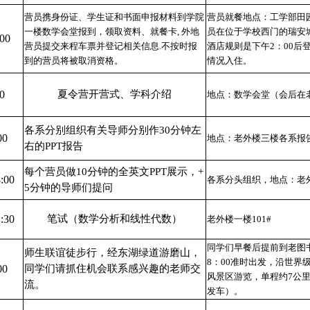
营员携身份证、学生证和书面申报材料到学院
营员就餐地点：工学部田
一楼数学会堂报到，领取资料、就餐卡
,
外地
员在位于学校西门的瑞安
:00
营员提交来程车票并登记相关信息
.
不按时报
酒店规则是下午
2
：
00
后
到的营员将被取消资格。
情况入住。
0
夏令营开营式、学科介绍
地点：数学会堂（会后在
各系分别组织有关导师分别作
30
分钟左
00
地点：老外楼三楼各系报
右的
PPT
报告
每个营员做
10
分钟的全英文
PPT
展示，
+
:00
各系分头组织，地点：老
5
分钟的导师们提问
:30
笔试（数学分析和线性代数）
老外楼一楼
101#
同学们早餐后提前到老图
师生联谊徒步行，经东湖绿道游磨山，
8
：
00
准时出发，沿世界
00
同学们请抓住机会联系感兴趣的老师交
风景区游览，单程约
7
公
流。
发车）。