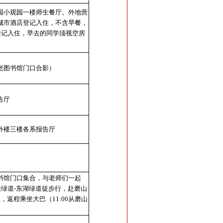
园小观园一楼师生餐厅。外地营
城市酒店登记入住，不含早餐，
登记入住，早去的同学须视空房
老图书馆门口合影）
告厅
外楼三楼各系报告厅
书馆门口集合，与老师们一起
级绿道
-
东湖绿道徒步行，赴磨山
里，返程乘坐大巴（
11:00
从磨山