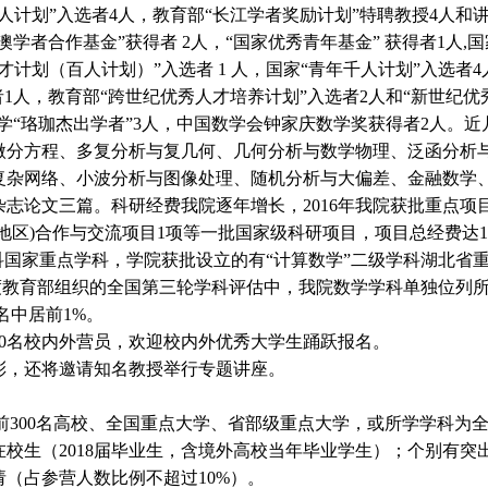
计划”入选者4人，教育部“长江学者奖励计划”特聘教授4人和讲
澳学者合作基金”获得者 2人，“国家优秀青年基金” 获得者1人
计划（百人计划）”入选者 1 人，国家“青年千人计划”入选者4人
选者1人，教育部“跨世纪优秀人才培养计划”入选者2人和“新世纪
大学“珞珈杰出学者”3人，中国数学会钟家庆数学奖获得者2人。
微分方程、多复分析与复几何、几何分析与数学物理、泛函分析
复杂网络、小波分析与图像处理、随机分析与大偏差、金融数学
志论文三篇。科研经费我院逐年增长，2016年我院获批重点项
地区)合作与交流项目1项等一批国家级科研项目，项目总经费达12
国家重点学科，学院获批设立的有“计算数学”二级学科湖北省重
 年度教育部组织的全国第三轮学科评估中，我院数学学科单独位列
名中居前1%。
0名校内外营员，欢迎校内外优秀大学生踊跃报名。
，还将邀请知名教授举行专题讲座。
学排名前300名高校、全国重点大学、省部级重点大学，或所学学科
校生（2018届毕业生，含境外高校当年毕业学生）；个别有突
（占参营人数比例不超过10%）。