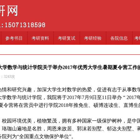
参考书目
考研资料
考研复试
考研经验
各院信息
考
大学数学与统计学院关于举办2017年优秀大学生暑期夏令营工作
读：
3243
次
情和研究兴趣，加深大学生对数学的热爱，促进有志于从事数
数学与统计学院，我院将于2017年7月9日至11日举办 “ 20
，夏令营将在营员中进行学院2018年推免生、硕博连读生、直博
校园环境优美，植物繁茂，拥有多种国家一级保护树种，是中
。珞珈山遍地是名胜，周恩来故居、郭沫若别墅、郁达夫别墅、
院列为“全国重点文物保护单位”。