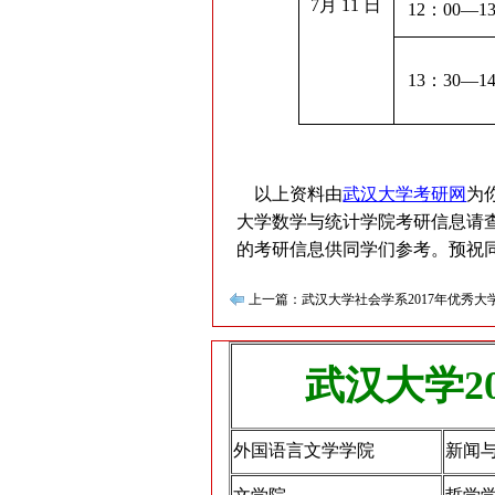
7
月
11
日
12
：
00
—
13
13
：
30
—
14
以上资料由
武汉大学考研网
为
大学数学与统计学院考研信息请
的考研信息供同学们参考。预祝
上一篇：武汉大学社会学系2017年优秀
武汉大学2
外国语言文学学院
新闻