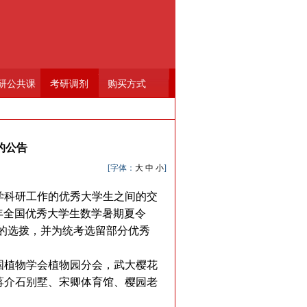
研公共课
考研调剂
购买方式
的公告
[字体：
大
中
小
]
学科研工作的优秀大学生之间的交
17年全国优秀大学生数学暑期夏令
生的选拨，并为统考选留部分优秀
国植物学会植物园分会，武大樱花
蒋介石别墅、宋卿体育馆、樱园老