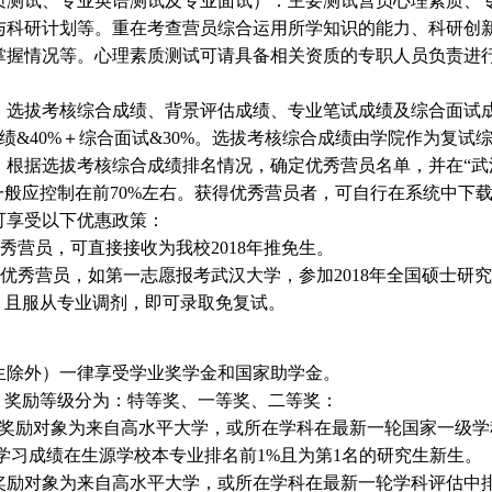
测试、专业英语测试及专业面试）：主要测试营员心理素质、
与科研计划等。重在考查营员综合运用所学知识的能力、科研创
掌握情况等。心理素质测试可请具备相关资质的专职人员负责进
选拔考核综合成绩、背景评估成绩、专业笔试成绩及综合面试
成绩&40%＋综合面试&30%。选拔考核综合成绩由学院作为复试
根据选拔考核综合成绩排名情况，确定优秀营员名单，并在“武
一般应控制在前70%左右。获得优秀营员者，可自行在系统中下载
可享受以下优惠政策：
秀营员，可直接接收为我校2018年推免生。
的优秀营员，如第一志愿报考武汉大学，参加2018年全国硕士研
，且服从专业调剂，即可录取免复试。
生除外）一律享受学业奖学金和国家助学金。
。奖励等级分为：特等奖、一等奖、二等奖：
，奖励对象为来自高水平大学，或所在学科在最新一轮国家一级学
且学习成绩在生源学校本专业排名前1%且为第1名的研究生新生。
奖励对象为来自高水平大学，或所在学科在最新一轮学科评估中排