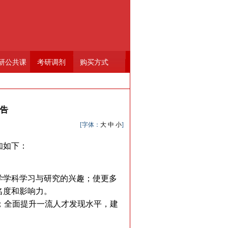
研公共课
考研调剂
购买方式
公告
[字体：
大
中
小
]
知如下：
学学科学习与研究的兴趣；使更多
名度和影响力。
；全面提升一流人才发现水平，建