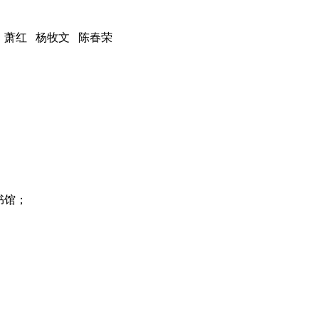
 萧红 杨牧文 陈春荣
书馆；